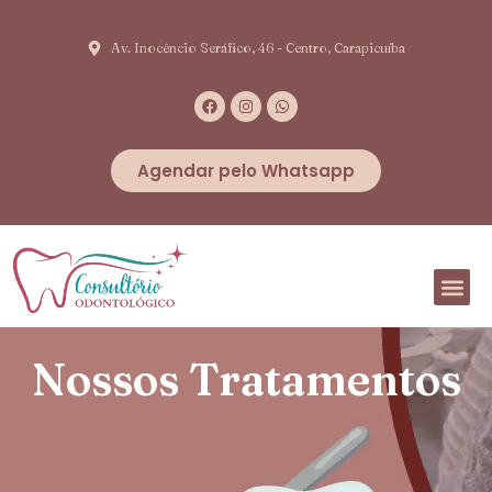
Av. Inocêncio Seráfico, 46 - Centro, Carapicuíba
Agendar pelo Whatsapp
Nossos Tratamentos