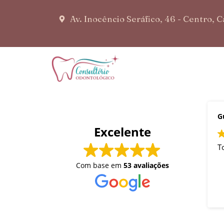
Av. Inocêncio Seráfico, 46 - Centro, 
G
Excelente
T
Com base em
53 avaliações