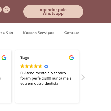
Agendar pelo
Whatsapp
re Nós
Nossos Serviços
Contato
Tiago
MICHELE OLI
O Atendimento e o serviço
Atendimento 
r
foram perfeitos!!!! nunca mais
muitos anos e
vou em outro dentista
passam com 
sem medo. O
nos dão nos f
Consulte Mai
somos amigas
Profissionai
carisma.